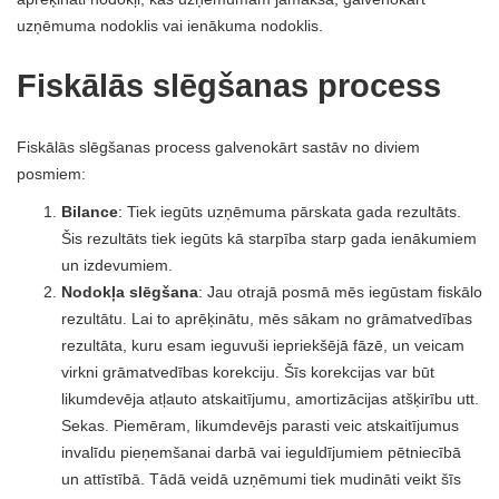
uzņēmuma nodoklis vai ienākuma nodoklis.
Fiskālās slēgšanas process
Fiskālās slēgšanas process galvenokārt sastāv no diviem
posmiem:
Bilance
: Tiek iegūts uzņēmuma pārskata gada rezultāts.
Šis rezultāts tiek iegūts kā starpība starp gada ienākumiem
un izdevumiem.
Nodokļa slēgšana
: Jau otrajā posmā mēs iegūstam fiskālo
rezultātu. Lai to aprēķinātu, mēs sākam no grāmatvedības
rezultāta, kuru esam ieguvuši iepriekšējā fāzē, un veicam
virkni grāmatvedības korekciju. Šīs korekcijas var būt
likumdevēja atļauto atskaitījumu, amortizācijas atšķirību utt.
Sekas. Piemēram, likumdevējs parasti veic atskaitījumus
invalīdu pieņemšanai darbā vai ieguldījumiem pētniecībā
un attīstībā. Tādā veidā uzņēmumi tiek mudināti veikt šīs