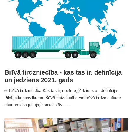
Brīvā tirdzniecība - kas tas ir, definīcija
un jēdziens 2021. gads
✅ Brīvā tirdzniecība Kas tas ir, nozīme, jēdziens un definīcija.
Pilnīgs kopsavilkums. Brīvā tirdzniecība vai brīvā tirdzniecība ir
ekonomiska pieeja, kas aizstāv ...…