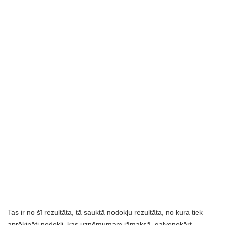
Tas ir no šī rezultāta, tā sauktā nodokļu rezultāta, no kura tiek
aprēķināti nodokļi, kas uzņēmumam jāmaksā, galvenokārt