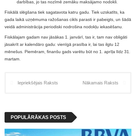
darbības, jo tas nozīmē zemāku maksājamo nodokli.
Fiskālā slēgšana tiek sagatavota katru gadu. Tiek uzskatīts, ka
gada laikā uzņēmuma ražošanas cikls parasti ir pabeigts, un šādā
veidā administrācija periodiski nodrošina nodokļu iekasēšanu.
Fiskālajam gadam nav jāsākas 1. janvārī, tas ir, tam nav obligāti
jāsakrīt ar kalendāro gadu: vienīgā prasība ir, lai tas ilgtu 12
mēnešus. Piemēram, finanšu gads varētu būt no 1. aprīļa līdz 31.
martam.
Iepriekšējais Raksts
Nākamais Raksts
POPULĀRĀKAS POSTS