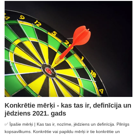
Konkrētie mērķi - kas tas ir, definīcija un
jēdziens 2021. gads
✅ Īpašie mērķi | Kas tas ir, nozīme, jēdziens un definīcija. Pilnīgs
kopsavilkums. Konkrētie vai papildu mērķi ir tie konkrētie un