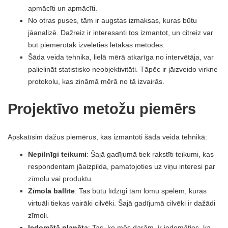
apmācīti un apmācīti.
No otras puses, tām ir augstas izmaksas, kuras būtu
jāanalizē. Dažreiz ir interesanti tos izmantot, un citreiz var
būt piemērotāk izvēlēties lētākas metodes.
Šāda veida tehnika, lielā mērā atkarīga no intervētāja, var
palielināt statistisko neobjektivitāti. Tāpēc ir jāizveido virkne
protokolu, kas zināmā mērā no tā izvairās.
Projektīvo metožu piemērs
Apskatīsim dažus piemērus, kas izmantoti šāda veida tehnikā:
Nepilnīgi teikumi
: Šajā gadījumā tiek rakstīti teikumi, kas
respondentam jāaizpilda, pamatojoties uz viņu interesi par
zīmolu vai produktu.
Zīmola ballīte
: Tas būtu līdzīgi tām lomu spēlēm, kurās
virtuāli tiekas vairāki cilvēki. Šajā gadījumā cilvēki ir dažādi
zīmoli.
Iedomātā planēta
: Tas, ko mēs darām, ir iedomāties, ka