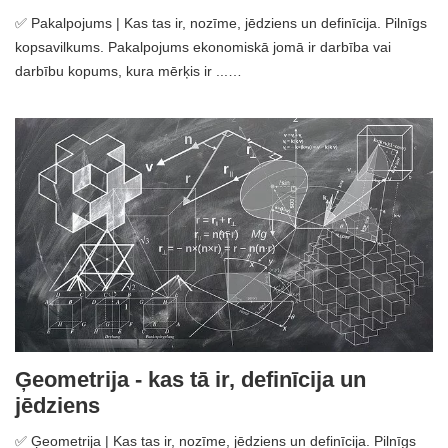
✅ Pakalpojums | Kas tas ir, nozīme, jēdziens un definīcija. Pilnīgs
kopsavilkums. Pakalpojums ekonomiskā jomā ir darbība vai
darbību kopums, kura mērķis ir ...…
Ģeometrija - kas tā ir, definīcija un
jēdziens
✅ Ģeometrija | Kas tas ir, nozīme, jēdziens un definīcija. Pilnīgs