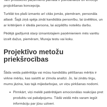
projicēšanas koncepcija.
Turklāt tos plaši izmanto arī citās jomās, piemēram, personāla
atlasē. Šajā ziņā spēja zināt kandidāta personību, lai izvēlētos, un
ar kritērijiem ir ideāla persona, lai aizpildītu noteiktu darbu.
Pēdējā gadījumā starp izmantotajiem paņēmieniem mēs varētu
izcelt dažus, piemēram, Mureja testu vai koku.
Projektīvo metožu
priekšrocības
Šāda veida patērētāja vai mūsu kandidātu pētīšanas mērķis ir
virkne mērķu, kas saistīti ar zīmola analīzi. Jo, lai zinātu tirgu,
mums jāzina, kas tajā mijiedarbojas, un viņu pirkšanas nodomi.
Pirmkārt, viņi meklē patērētājam emocionālas reakcijas pret
produktu vai pakalpojumu. Tādā veidā mēs varam iegūt
informāciju par jūsu uztveri.