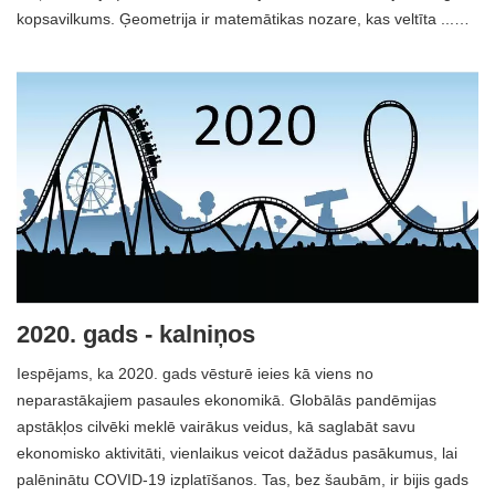
kopsavilkums. Ģeometrija ir matemātikas nozare, kas veltīta ...…
2020. gads - kalniņos
Iespējams, ka 2020. gads vēsturē ieies kā viens no
neparastākajiem pasaules ekonomikā. Globālās pandēmijas
apstākļos cilvēki meklē vairākus veidus, kā saglabāt savu
ekonomisko aktivitāti, vienlaikus veicot dažādus pasākumus, lai
palēninātu COVID-19 izplatīšanos. Tas, bez šaubām, ir bijis gads