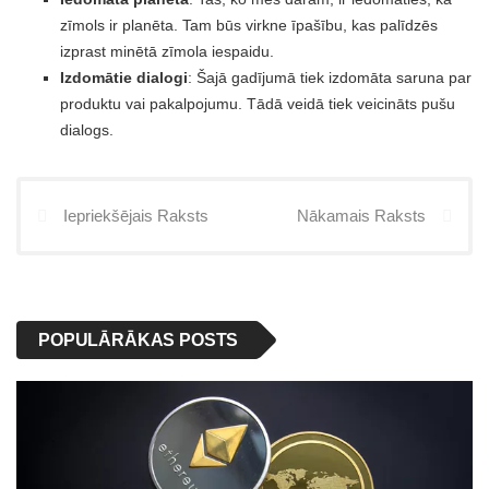
zīmols ir planēta. Tam būs virkne īpašību, kas palīdzēs
izprast minētā zīmola iespaidu.
Izdomātie dialogi
: Šajā gadījumā tiek izdomāta saruna par
produktu vai pakalpojumu. Tādā veidā tiek veicināts pušu
dialogs.
Iepriekšējais Raksts
Nākamais Raksts
POPULĀRĀKAS POSTS