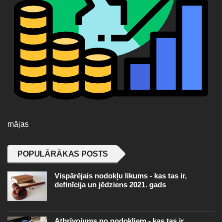
mājas
POPULĀRĀKAS POSTS
Vispārējais nodokļu likums - kas tas ir,
definīcija un jēdziens 2021. gads
Atbrīvojums no nodokļiem - kas tas ir,