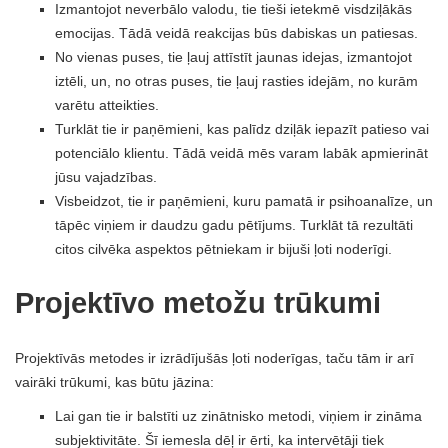
Izmantojot neverbālo valodu, tie tieši ietekmē visdziļākās
emocijas. Tādā veidā reakcijas būs dabiskas un patiesas.
No vienas puses, tie ļauj attīstīt jaunas idejas, izmantojot
iztēli, un, no otras puses, tie ļauj rasties idejām, no kurām
varētu atteikties.
Turklāt tie ir paņēmieni, kas palīdz dziļāk iepazīt patieso vai
potenciālo klientu. Tādā veidā mēs varam labāk apmierināt
jūsu vajadzības.
Visbeidzot, tie ir paņēmieni, kuru pamatā ir psihoanalīze, un
tāpēc viņiem ir daudzu gadu pētījums. Turklāt tā rezultāti
citos cilvēka aspektos pētniekam ir bijuši ļoti noderīgi.
Projektīvo metožu trūkumi
Projektīvās metodes ir izrādījušās ļoti noderīgas, taču tām ir arī
vairāki trūkumi, kas būtu jāzina:
Lai gan tie ir balstīti uz zinātnisko metodi, viņiem ir zināma
subjektivitāte. Šī iemesla dēļ ir ērti, ka intervētāji tiek