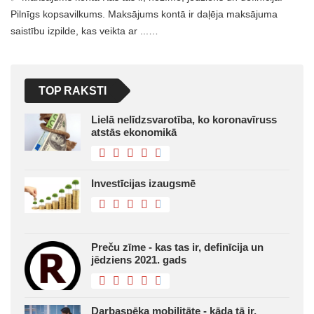
Pilnīgs kopsavilkums. Maksājums kontā ir daļēja maksājuma
saistību izpilde, kas veikta ar ...…
TOP RAKSTI
Lielā nelīdzsvarotība, ko koronavīruss
atstās ekonomikā
Investīcijas izaugsmē
Preču zīme - kas tas ir, definīcija un
jēdziens 2021. gads
Darbaspēka mobilitāte - kāda tā ir,