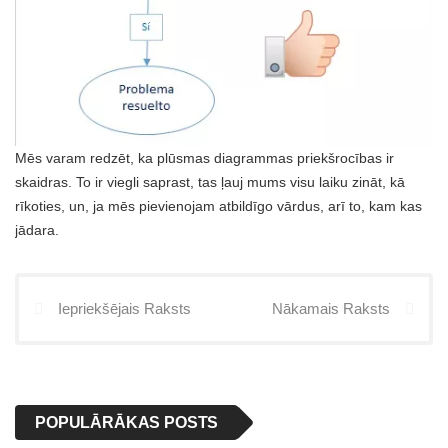
Mēs varam redzēt, ka plūsmas diagrammas priekšrocības ir
skaidras. To ir viegli saprast, tas ļauj mums visu laiku zināt, kā
rīkoties, un, ja mēs pievienojam atbildīgo vārdus, arī to, kam kas
jādara.
Iepriekšējais Raksts
Nākamais Raksts
POPULĀRĀKAS POSTS