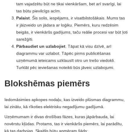
tam vajadzētu būt ne tikai vienkāršam, bet arī svarīgi, lai
tas būtu pievilcīgs acīm.
Palaist
. Šis solis, iespējams, ir visatbilstošākais. Mums tas
ir jāizveido un jādara ar loģiku. Piemērs, kuru redzēsim
beigās, ir vienkāršs gadījums, taču reālie procesi var būt ļoti
sarežģīti.
Pārbaudiet un uzlabojiet
. Tāpat kā visu dzīvē, arī
diagrammu var uzlabot. Tāpēc pirms publicēšanas
uzņēmumā ieteicams uzklausīt otro un trešo viedokli.
Turklāt pēc ieviešanas noteikti būs jāveic uzlabojumi.
Blokshēmas piemērs
Iedomāsimies apkopes nodaļu, kas izveido plūsmas diagrammu,
lai zinātu, kā rīkoties elektrisku negadījumu gadījumā.
Uzņēmumam ir divas drošības fāzes, kuras jāpārbauda, ​​lai
novērstu kļūdas. Protams, tas ir vienkāršs piemērs, lai parādītu,
kā tas darbojas. Skaitlis būtu apmēram šāds: