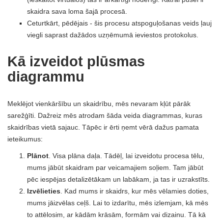
skaidra sava loma šajā procesā.
Ceturtkārt, pēdējais - šis procesu atspoguļošanas veids ļauj
viegli saprast dažādos uzņēmumā ieviestos protokolus.
Kā izveidot plūsmas
diagrammu
Meklējot vienkāršību un skaidrību, mēs nevaram kļūt pārāk
sarežģīti. Dažreiz mēs atrodam šāda veida diagrammas, kuras
skaidrības vietā sajauc. Tāpēc ir ērti ņemt vērā dažus pamata
ieteikumus:
Plānot
. Visa plāna daļa. Tādēļ, lai izveidotu procesa tēlu,
mums jābūt skaidram par veicamajiem soļiem. Tam jābūt
pēc iespējas detalizētākam un labākam, ja tas ir uzrakstīts.
Izvēlieties
. Kad mums ir skaidrs, kur mēs vēlamies doties,
mums jāizvēlas ceļš. Lai to izdarītu, mēs izlemjam, kā mēs
to attēlosim, ar kādām krāsām, formām vai dizainu. Tā kā