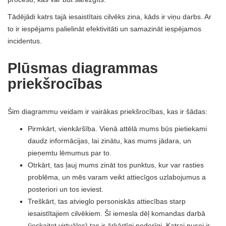
Tādējādi katrs tajā iesaistītais cilvēks zina, kāds ir viņu darbs. Ar
to ir iespējams palielināt efektivitāti un samazināt iespējamos
incidentus.
Plūsmas diagrammas
priekšrocības
Šim diagrammu veidam ir vairākas priekšrocības, kas ir šādas:
Pirmkārt, vienkāršība. Vienā attēlā mums būs pietiekami
daudz informācijas, lai zinātu, kas mums jādara, un
pieņemtu lēmumus par to.
Otrkārt, tas ļauj mums zināt tos punktus, kur var rasties
problēma, un mēs varam veikt attiecīgos uzlabojumus a
posteriori un tos ieviest.
Treškārt, tas atvieglo personiskās attiecības starp
iesaistītajiem cilvēkiem. Šī iemesla dēļ komandas darbā
(ieskaitot virtuālos) tas ir ārkārtīgi noderīgi. Katrai pusei ir