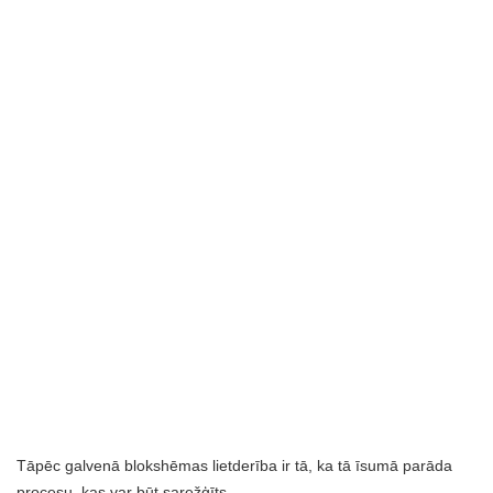
Tāpēc galvenā blokshēmas lietderība ir tā, ka tā īsumā parāda
procesu, kas var būt sarežģīts.