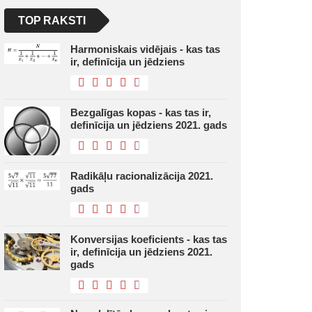
TOP RAKSTI
Harmoniskais vidējais - kas tas
ir, definīcija un jēdziens
Bezgalīgas kopas - kas tas ir,
definīcija un jēdziens 2021. gads
Radikāļu racionalizācija 2021.
gads
Konversijas koeficients - kas tas
ir, definīcija un jēdziens 2021.
gads