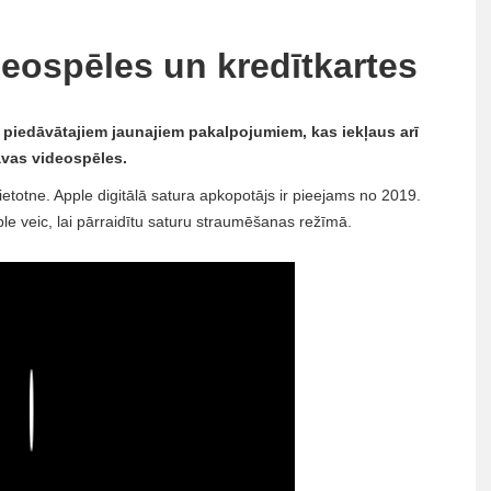
deospēles un kredītkartes
 piedāvātajiem jaunajiem pakalpojumiem, kas iekļaus arī
avas videospēles.
totne. Apple digitālā satura apkopotājs ir pieejams no 2019.
le veic, lai pārraidītu saturu straumēšanas režīmā.
Play