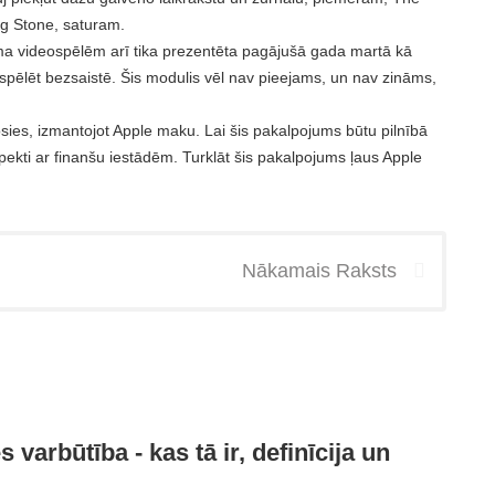
ing Stone, saturam.
 videospēlēm arī tika prezentēta pagājušā gada martā kā
 spēlēt bezsaistē. Šis modulis vēl nav pieejams, un nav zināms,
osies, izmantojot Apple maku. Lai šis pakalpojums būtu pilnībā
pekti ar finanšu iestādēm. Turklāt šis pakalpojums ļaus Apple
Nākamais Raksts
 varbūtība - kas tā ir, definīcija un