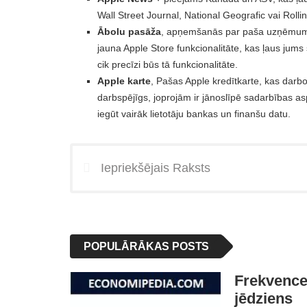
Wall Street Journal, National Geografic vai Roll
Ābolu pasāža
, apņemšanās par paša uzņēmuma
jauna Apple Store funkcionalitāte, kas ļaus jums
cik precīzi būs tā funkcionalitāte.
Apple karte
, Pašas Apple kredītkarte, kas darb
darbspējīgs, joprojām ir jānoslīpē sadarbības as
iegūt vairāk lietotāju bankas un finanšu datu.
Iepriekšējais Raksts
POPULĀRĀKAS POSTS
Frekvences
jēdziens