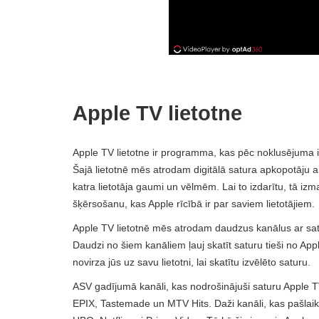
Apple TV lietotne
Apple TV lietotne ir programma, kas pēc noklusējuma ir i
Šajā lietotnē mēs atrodam digitālā satura apkopotāju a
katra lietotāja gaumi un vēlmēm. Lai to izdarītu, tā iz
šķērsošanu, kas Apple rīcībā ir par saviem lietotājiem.
Apple TV lietotnē mēs atrodam daudzus kanālus ar satur
Daudzi no šiem kanāliem ļauj skatīt saturu tieši no App
novirza jūs uz savu lietotni, lai skatītu izvēlēto saturu.
ASV gadījumā kanāli, kas nodrošinājuši saturu Apple 
EPIX, Tastemade un MTV Hits. Daži kanāli, kas pašlaik na