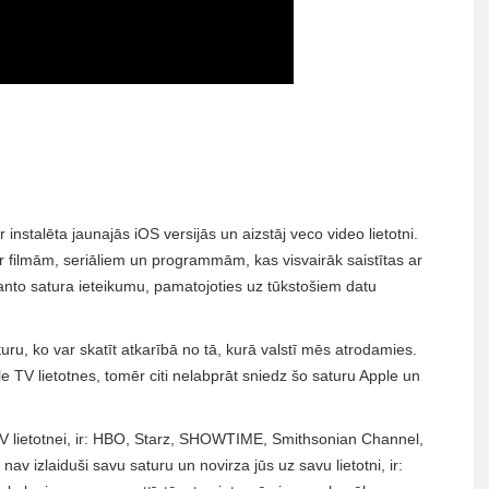
nstalēta jaunajās iOS versijās un aizstāj veco video lietotni.
r filmām, seriāliem un programmām, kas visvairāk saistītas ar
manto satura ieteikumu, pamatojoties uz tūkstošiem datu
u, ko var skatīt atkarībā no tā, kurā valstī mēs atrodamies.
le TV lietotnes, tomēr citi nelabprāt sniedz šo saturu Apple un
TV lietotnei, ir: HBO, Starz, SHOWTIME, Smithsonian Channel,
v izlaiduši savu saturu un novirza jūs uz savu lietotni, ir: