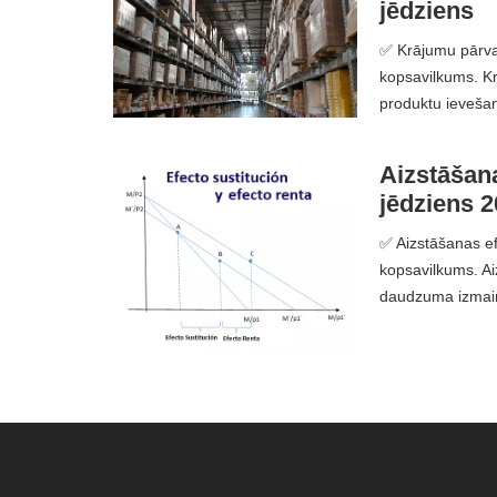
jēdziens
✅ Krājumu pārvald
kopsavilkums. Krā
produktu ieveša
Aizstāšanas
jēdziens 2
✅ Aizstāšanas efe
kopsavilkums. Ai
daudzuma izmai