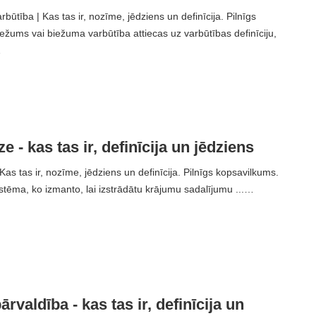
ūtība | Kas tas ir, nozīme, jēdziens un definīcija. Pilnīgs
ežums vai biežuma varbūtība attiecas uz varbūtības definīciju,
…
e - kas tas ir, definīcija un jēdziens
as tas ir, nozīme, jēdziens un definīcija. Pilnīgs kopsavilkums.
istēma, ko izmanto, lai izstrādātu krājumu sadalījumu ...…
rvaldība - kas tas ir, definīcija un