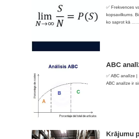
✅ Frekvences varb
kopsavilkums. Bi
ko saprot kā ...
ABC analīz
✅ ABC analīze | K
ABC analīze ir s
Krājumu pā