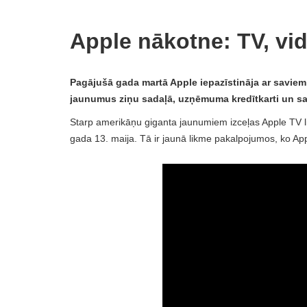
Apple nākotne: TV, vi
Pagājušā gada martā Apple iepazīstināja ar saviem
jaunumus ziņu sadaļā, uzņēmuma kredītkarti un s
Starp amerikāņu giganta jaunumiem izceļas Apple TV lie
gada 13. maija. Tā ir jaunā likme pakalpojumos, ko App