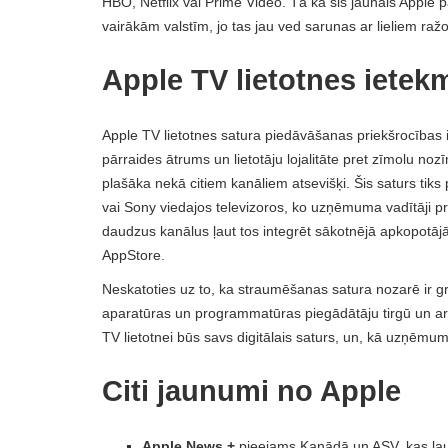
HBO, Netflix vai Prime Video. Tā kā šis jaunais Apple 
vairākām valstīm, jo ​​tas jau ved sarunas ar lieliem 
Apple TV lietotnes ietek
Apple TV lietotnes satura piedāvāšanas priekšrocības ir
pārraides ātrums un lietotāju lojalitāte pret zīmolu no
plašāka nekā citiem kanāliem atsevišķi. Šis saturs tik
vai Sony viedajos televizoros, ko uzņēmuma vadītāji pre
daudzus kanālus ļaut tos integrēt sākotnējā apkopotājā,
AppStore.
Neskatoties uz to, ka straumēšanas satura nozarē ir grū
aparatūras un programmatūras piegādātāju tirgū un ar
TV lietotnei būs savs digitālais saturs, un, kā uzņēmu
Citi jaunumi no Apple
Apple News +
pieejams Kanādā un ASV, kas ļauj