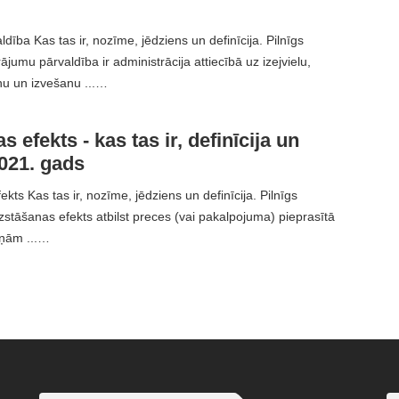
ība Kas tas ir, nozīme, jēdziens un definīcija. Pilnīgs
jumu pārvaldība ir administrācija attiecībā uz izejvielu,
nu un izvešanu ...…
 efekts - kas tas ir, definīcija un
021. gads
kts Kas tas ir, nozīme, jēdziens un definīcija. Pilnīgs
zstāšanas efekts atbilst preces (vai pakalpojuma) pieprasītā
ņām ...…