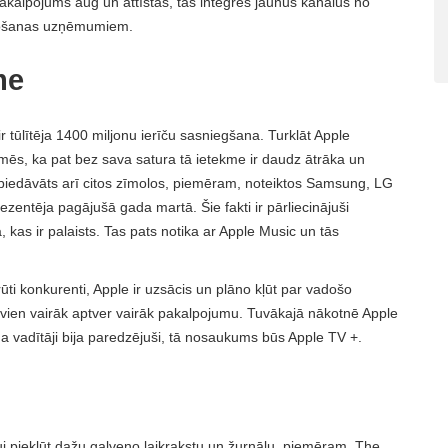
pakalpojums aug un attīstās, tas integrēs jaunus kanālus no
ražošanas uzņēmumiem.
me
 tūlītēja 1400 miljonu ierīču sasniegšana. Turklāt Apple
zīmēs, ka pat bez sava satura tā ietekme ir daudz ātrāka un
s piedāvāts arī citos zīmolos, piemēram, noteiktos Samsung, LG
zentēja pagājušā gada martā. Šie fakti ir pārliecinājuši
 kas ir palaists. Tas pats notika ar Apple Music un tās
ti konkurenti, Apple ir uzsācis un plāno kļūt par vadošo
vien vairāk aptver vairāk pakalpojumu. Tuvākajā nākotnē Apple
ma vadītāji bija paredzējuši, tā nosaukums būs Apple TV +.
 piekļūt dažu galveno laikrakstu un žurnālu, piemēram, The