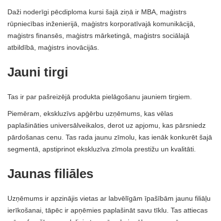
Daži noderīgi pēcdiploma kursi šajā ziņā ir MBA, maģistrs
rūpniecības inženierijā, maģistrs korporatīvajā komunikācijā,
maģistrs finansēs, maģistrs mārketingā, maģistrs sociālajā
atbildībā, maģistrs inovācijās.
Jauni tirgi
Tas ir par pašreizējā produkta pielāgošanu jauniem tirgiem.
Piemēram, ekskluzīvs apģērbu uzņēmums, kas vēlas
paplašināties universālveikalos, derot uz apjomu, kas pārsniedz
pārdošanas cenu. Tas rada jaunu zīmolu, kas ienāk konkurēt šajā
segmentā, apstiprinot ekskluzīva zīmola prestižu un kvalitāti.
Jaunas filiāles
Uzņēmums ir apzinājis vietas ar labvēlīgām īpašībām jaunu filiāļu
ierīkošanai, tāpēc ir apņēmies paplašināt savu tīklu. Tas attiecas