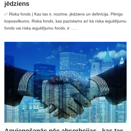
jēdziens
✅ Riska fonds | Kas tas ir, nozīme, jēdziens un definīcija. Pilnīgs
kopsavilkums. Riska fonds, kas pazīstams arī kā riska ieguldījumu
fonds vai riska ieguldījumu fonds, ir ...…
Apvienošanās pēc absorbcijas - kas tas