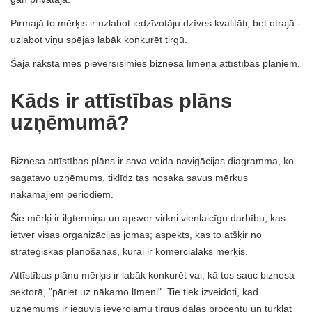
Pirmajā to mērķis ir uzlabot iedzīvotāju dzīves kvalitāti, bet otrajā -
uzlabot viņu spējas labāk konkurēt tirgū.
Šajā rakstā mēs pievērsīsimies biznesa līmeņa attīstības plāniem.
Kāds ir attīstības plāns
uzņēmumā?
Biznesa attīstības plāns ir sava veida navigācijas diagramma, ko
sagatavo uzņēmums, tiklīdz tas nosaka savus mērķus
nākamajiem periodiem.
Šie mērķi ir ilgtermiņa un apsver virkni vienlaicīgu darbību, kas
ietver visas organizācijas jomas; aspekts, kas to atšķir no
stratēģiskās plānošanas, kurai ir komerciālāks mērķis.
Attīstības plānu mērķis ir labāk konkurēt vai, kā tos sauc biznesa
sektorā, "pāriet uz nākamo līmeni". Tie tiek izveidoti, kad
uzņēmums ir ieguvis ievērojamu tirgus daļas procentu un turklāt