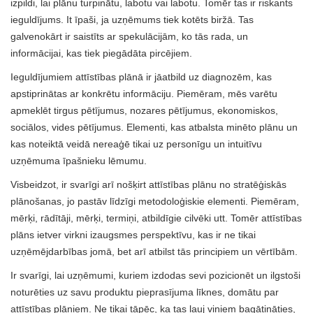
izpildi, lai plānu turpinātu, labotu vai labotu. Tomēr tas ir riskants
ieguldījums. It īpaši, ja uzņēmums tiek kotēts biržā. Tas
galvenokārt ir saistīts ar spekulācijām, ko tās rada, un
informācijai, kas tiek piegādāta pircējiem.
Ieguldījumiem attīstības plānā ir jāatbild uz diagnozēm, kas
apstiprinātas ar konkrētu informāciju. Piemēram, mēs varētu
apmeklēt tirgus pētījumus, nozares pētījumus, ekonomiskos,
sociālos, vides pētījumus. Elementi, kas atbalsta minēto plānu un
kas noteiktā veidā nereaģē tikai uz personīgu un intuitīvu
uzņēmuma īpašnieku lēmumu.
Visbeidzot, ir svarīgi arī nošķirt attīstības plānu no stratēģiskās
plānošanas, jo pastāv līdzīgi metodoloģiskie elementi. Piemēram,
mērķi, rādītāji, mērķi, termiņi, atbildīgie cilvēki utt. Tomēr attīstības
plāns ietver virkni izaugsmes perspektīvu, kas ir ne tikai
uzņēmējdarbības jomā, bet arī atbilst tās principiem un vērtībām.
Ir svarīgi, lai uzņēmumi, kuriem izdodas sevi pozicionēt un ilgstoši
noturēties uz savu produktu pieprasījuma līknes, domātu par
attīstības plāniem. Ne tikai tāpēc, ka tas ļauj viņiem bagātināties,