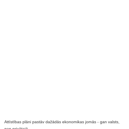
Attīstības plāni pastāv dažādās ekonomikas jomās - gan valsts,
gan privātajā.