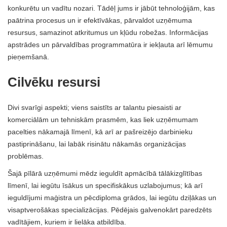
konkurētu un vadītu nozari. Tādēļ jums ir jābūt tehnoloģijām, kas
paātrina procesus un ir efektīvākas, pārvaldot uzņēmuma
resursus, samazinot atkritumus un kļūdu robežas. Informācijas
apstrādes un pārvaldības programmatūra ir iekļauta arī lēmumu
pieņemšanā.
Cilvēku resursi
Divi svarīgi aspekti; viens saistīts ar talantu piesaisti ar
komerciālām un tehniskām prasmēm, kas liek uzņēmumam
pacelties nākamajā līmenī, kā arī ar pašreizējo darbinieku
pastiprināšanu, lai labāk risinātu nākamās organizācijas
problēmas.
Šajā pīlārā uzņēmumi mēdz ieguldīt apmācībā tālākizglītības
līmenī, lai iegūtu īsākus un specifiskākus uzlabojumus; kā arī
ieguldījumi maģistra un pēcdiploma grādos, lai iegūtu dziļākas un
visaptverošākas specializācijas. Pēdējais galvenokārt paredzēts
vadītājiem, kuriem ir lielāka atbildība.