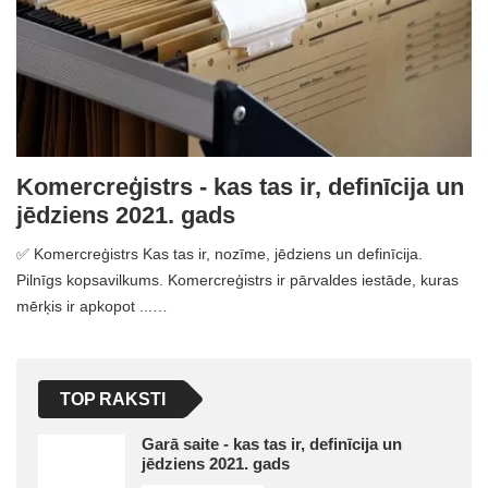
Komercreģistrs - kas tas ir, definīcija un
jēdziens 2021. gads
✅ Komercreģistrs Kas tas ir, nozīme, jēdziens un definīcija.
Pilnīgs kopsavilkums. Komercreģistrs ir pārvaldes iestāde, kuras
mērķis ir apkopot ...…
TOP RAKSTI
Garā saite - kas tas ir, definīcija un
jēdziens 2021. gads