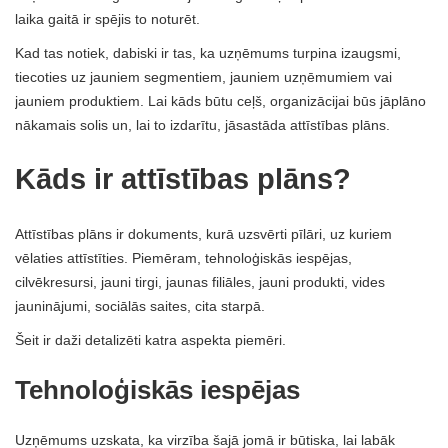
laika gaitā ir spējis to noturēt.
Kad tas notiek, dabiski ir tas, ka uzņēmums turpina izaugsmi,
tiecoties uz jauniem segmentiem, jauniem uzņēmumiem vai
jauniem produktiem. Lai kāds būtu ceļš, organizācijai būs jāplāno
nākamais solis un, lai to izdarītu, jāsastāda attīstības plāns.
Kāds ir attīstības plāns?
Attīstības plāns ir dokuments, kurā uzsvērti pīlāri, uz kuriem
vēlaties attīstīties. Piemēram, tehnoloģiskās iespējas,
cilvēkresursi, jauni tirgi, jaunas filiāles, jauni produkti, vides
jauninājumi, sociālās saites, cita starpā.
Šeit ir daži detalizēti katra aspekta piemēri.
Tehnoloģiskās iespējas
Uzņēmums uzskata, ka virzība šajā jomā ir būtiska, lai labāk