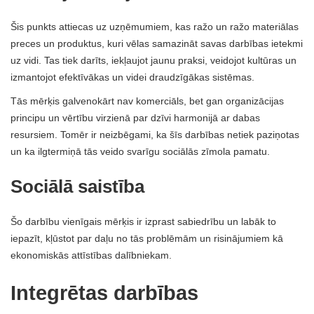
Šis punkts attiecas uz uzņēmumiem, kas ražo un ražo materiālas
preces un produktus, kuri vēlas samazināt savas darbības ietekmi
uz vidi. Tas tiek darīts, iekļaujot jaunu praksi, veidojot kultūras un
izmantojot efektīvākas un videi draudzīgākas sistēmas.
Tās mērķis galvenokārt nav komerciāls, bet gan organizācijas
principu un vērtību virzienā par dzīvi harmonijā ar dabas
resursiem. Tomēr ir neizbēgami, ka šīs darbības netiek paziņotas
un ka ilgtermiņā tās veido svarīgu sociālās zīmola pamatu.
Sociālā saistība
Šo darbību vienīgais mērķis ir izprast sabiedrību un labāk to
iepazīt, kļūstot par daļu no tās problēmām un risinājumiem kā
ekonomiskās attīstības dalībniekam.
Integrētas darbības