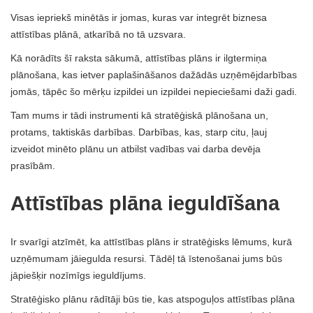
Visas iepriekš minētās ir jomas, kuras var integrēt biznesa
attīstības plānā, atkarībā no tā uzsvara.
Kā norādīts šī raksta sākumā, attīstības plāns ir ilgtermiņa
plānošana, kas ietver paplašināšanos dažādās uzņēmējdarbības
jomās, tāpēc šo mērķu izpildei un izpildei nepieciešami daži gadi.
Tam mums ir tādi instrumenti kā stratēģiskā plānošana un,
protams, taktiskās darbības. Darbības, kas, starp citu, ļauj
izveidot minēto plānu un atbilst vadības vai darba devēja
prasībām.
Attīstības plāna ieguldīšana
Ir svarīgi atzīmēt, ka attīstības plāns ir stratēģisks lēmums, kurā
uzņēmumam jāiegulda resursi. Tādēļ tā īstenošanai jums būs
jāpiešķir nozīmīgs ieguldījums.
Stratēģisko plānu rādītāji būs tie, kas atspoguļos attīstības plāna