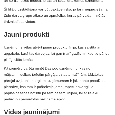
arī uz franšīzes modeli, jo tas arī rada ienākumus uzņēmumam.
Šī filiāļu uzstādīšana var būt pakāpeniska, jo tai ir nepieciešama
tādu darba grupu atlase un apmācība, kuras pārvalda minētās
tirdzniecības vietas.
Jauni produkti
Uzņēmums vēlas atvērt jaunu produktu līniju, kas saistīta ar
apgabalu, kurā tas darbojas, lai gan ir arī gadījumi, kad tie pāriet
pilnīgi citās jomās.
Kā piemēru varētu minēt Daewoo uzņēmumu, kas no
mājsaimniecības ierīcēm pārgāja uz automašīnām. Līdztekus
pārejai uz jauniem tirgiem, uzņēmumam ir jāizmanto prestižs un
pieredze, kas tam ir pašreizējā jomā, tāpēc ir svarīgi, lai
paplašināšanās notiktu pa tām pašām līnijām, lai ar lielāku
pārliecību pārvietotos nezināmā apvidū.
Vides jauninājumi