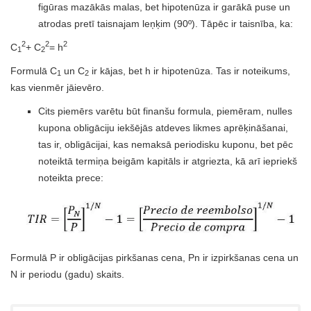
figūras mazākās malas, bet hipotenūza ir garākā puse un
atrodas pretī taisnajam leņķim (90º). Tāpēc ir taisnība, ka:
2
2
2
C
+ C
= h
1
2
Formulā C
un C
ir kājas, bet h ir hipotenūza. Tas ir noteikums,
1
2
kas vienmēr jāievēro.
Cits piemērs varētu būt finanšu formula, piemēram, nulles
kupona obligāciju iekšējās atdeves likmes aprēķināšanai,
tas ir, obligācijai, kas nemaksā periodisku kuponu, bet pēc
noteiktā termiņa beigām kapitāls ir atgriezta, kā arī iepriekš
noteikta prece:
Formulā P ir obligācijas pirkšanas cena, Pn ir izpirkšanas cena un
N ir periodu (gadu) skaits.