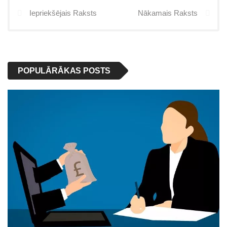
Iepriekšējais Raksts
Nākamais Raksts
POPULĀRĀKAS POSTS