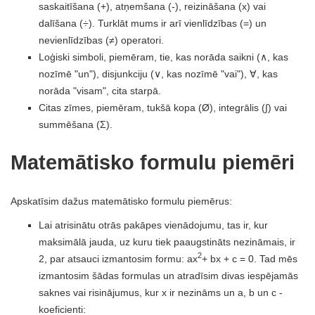
saskaitīšana (+), atņemšana (-), reizināšana (x) vai
dalīšana (÷). Turklāt mums ir arī vienlīdzības (=) un
nevienlīdzības (≠) operatori.
Loģiski simboli, piemēram, tie, kas norāda saikni (∧, kas
nozīmē "un"), disjunkciju (∨, kas nozīmē "vai"), ∀, kas
norāda "visam", cita starpā.
Citas zīmes, piemēram, tukšā kopa (Ø), integrālis (∫) vai
summēšana (Σ).
Matemātisko formulu piemēri
Apskatīsim dažus matemātisko formulu piemērus:
Lai atrisinātu otrās pakāpes vienādojumu, tas ir, kur
maksimālā jauda, ​​uz kuru tiek paaugstināts nezināmais, ir
2
2, par atsauci izmantosim formu: ax
+ bx + c = 0. Tad mēs
izmantosim šādas formulas un atradīsim divas iespējamās
saknes vai risinājumus, kur x ir nezināms un a, b un c -
koeficienti: