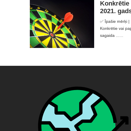
Konkrētie 
2021. gad
✅ Īpašie mērķi | 
Konkrētie vai pa
sagaida ...…