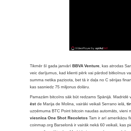
Tikmēr šī gada janvārī
BBVA Venture
, kas atrodas Sa
veic darījumus, kad klienti pērk vai pārdod bitkoīnus v
summa netika paziņota, bet tā ir daļa no C sērijas fin
kas sasniedz 75 miljonus dolāru.
Pamazām bitcoīns sāk būt redzams Spānijā. Madridē ve
ēst
de Marija de Molina, vairāki veikali Serrano ielā,
ti
uzņēmuma BTC Point bitcoin naudas automāts, vieni no 
viesnīca One Shot Recoletos
Tam ir arī amerikāņu f
coinmap.org Barselonā ir vairāk nekā 60 veikali, kas pi