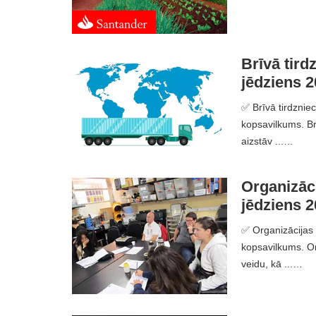
Brīvā tirdz
jēdziens 2
✅ Brīvā tirdzniec
kopsavilkums. Brī
aizstāv ...…
Organizācij
jēdziens 2
✅ Organizācijas k
kopsavilkums. Or
veidu, kā ...…