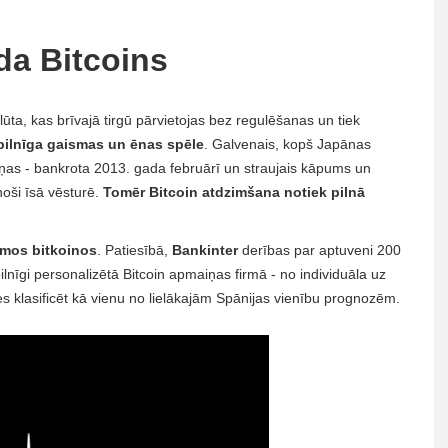
da Bitcoins
lūta, kas brīvajā tirgū pārvietojas bez regulēšanas un tiek
i pilnīga gaismas un ēnas spēle
. Galvenais, kopš Japānas
as - bankrota 2013. gada februārī un straujais kāpums un
noši īsā vēsturē.
Tomēr Bitcoin atdzimšana notiek pilnā
jumos bitkoinos
. Patiesībā,
Bankinter
derības par aptuveni 200
lnīgi personalizētā Bitcoin apmaiņas firmā - no individuāla uz
vies klasificēt kā vienu no lielākajām Spānijas vienību prognozēm.