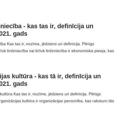
niecība - kas tas ir, definīcija un
021. gads
ība Kas tas ir, nozīme, jēdziens un definīcija. Pilnīgs
vā tirdzniecība vai brīvā tirdzniecība ir ekonomiska pieeja, kas
as kultūra - kas tā ir, definīcija un
021. gads
ultūra Kas tas ir, nozīme, jēdziens un definīcija. Pilnīgs
ganizācijas kultūra ir organizācijas personība, kas raksturo tās