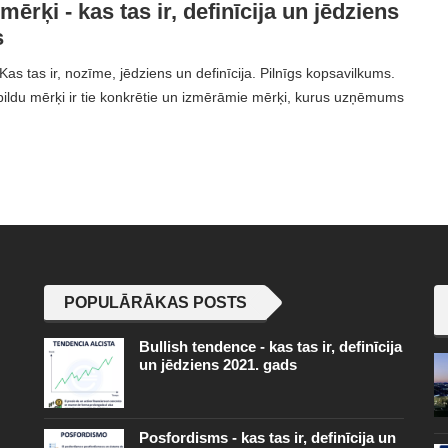
mērķi - kas tas ir, definīcija un jēdziens
s
Kas tas ir, nozīme, jēdziens un definīcija. Pilnīgs kopsavilkums.
pildu mērķi ir tie konkrētie un izmērāmie mērķi, kurus uzņēmums
POPULĀRĀKAS POSTS
Bullish tendence - kas tas ir, definīcija
un jēdziens 2021. gads
Posfordisms - kas tas ir, definīcija un