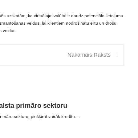
mēs uzskatām, ka virtuālajai valūtai ir daudz potenciālo lietojumu.
zmantošanas veidus, lai klientiem nodrošinātu ērtu un drošu
s veidus.
Nākamais Raksts
alsta primāro sektoru
rimāro sektoru, piešķirot vairāk kredītu.…