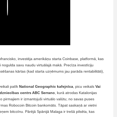
Play
nfrancisko, investēja amerikāņu starta Coinbase, platformā, kas
ai nogulda savu naudu virtuālajā makā. Precīza investīciju
ansēšanas kārtas (kad starta uzņēmums jau parāda rentabilitāti),
ikali patīk
National Geographic kafejnīca
, picu veikals
Vai
rdzniecības centrs ABC Serrano
, kurā atrodas Katalonijas
pirmajiem ir izmantojuši virtuālo valūtu; no savas puses
irmas Robocoin Bitcoin bankomāts. Tāpat saskaņā ar vietni
eņem bitcoīnu. Pārējā Spānijā Malaga ir trešā pilsēta, kas