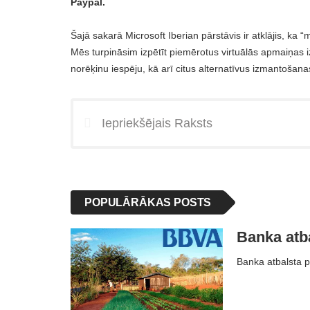
Paypal.
Šajā sakarā Microsoft Iberian pārstāvis ir atklājis, ka “
Mēs turpināsim izpētīt piemērotus virtuālās apmaiņas i
norēķinu iespēju, kā arī citus alternatīvus izmantošana
Iepriekšējais Raksts
POPULĀRĀKAS POSTS
Banka atb
Banka atbalsta p