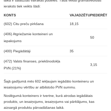
laikā ir salauztas vairākas pudeles. Tādā veidā grāmatvedības
ieraksts tiek veikts šādi:
KONTS
VAJADZĒTU
PIEDERĒT
(602) Citu preču pirkšana
18,15
(406) Atgriežamie konteineri un
50
iepakojums
(400) Piegādātāji
35
(472) Valsts finanses, priekšnodokļa
3,15
PVN (21%)
Šajā gadījumā mēs 602 iekļaujam iegādāto konteineru un
iesaiņojumu vērtību ar atbilstošo PVN summu.
Noslēgumā konteiners ir tvertne, kurā atrodas iegādātais
produkts, un iesaiņojums, iesaiņojums vai pārklājums, kas
aizsargā produktu pārvadāšanas laikā.