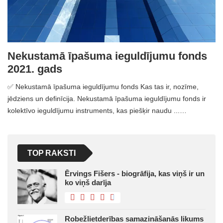
Nekustamā īpašuma ieguldījumu fonds
2021. gads
✅ Nekustamā īpašuma ieguldījumu fonds Kas tas ir, nozīme,
jēdziens un definīcija. Nekustamā īpašuma ieguldījumu fonds ir
kolektīvo ieguldījumu instruments, kas piešķir naudu ...…
TOP RAKSTI
Ērvings Fišers - biogrāfija, kas viņš ir un
ko viņš darīja
Robežlietderības samazināšanās likums