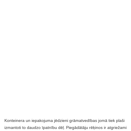
Konteinera un iepakojuma jēdzieni grāmatvedības jomā tiek plaši
izmantoti to daudzo īpatnību dēļ. Piegādātāju rēķinos ir atgriežami