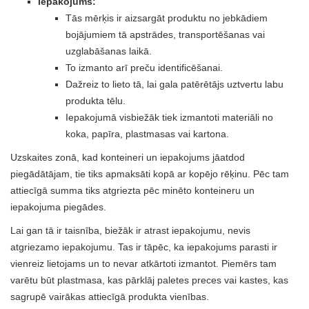
Iepakojums:
Tās mērķis ir aizsargāt produktu no jebkādiem
bojājumiem tā apstrādes, transportēšanas vai
uzglabāšanas laikā.
To izmanto arī preču identificēšanai.
Dažreiz to lieto tā, lai gala patērētājs uztvertu labu
produkta tēlu.
Iepakojumā visbiežāk tiek izmantoti materiāli no
koka, papīra, plastmasas vai kartona.
Uzskaites zonā, kad konteineri un iepakojums jāatdod
piegādātājam, tie tiks apmaksāti kopā ar kopējo rēķinu. Pēc tam
attiecīgā summa tiks atgriezta pēc minēto konteineru un
iepakojuma piegādes.
Lai gan tā ir taisnība, biežāk ir atrast iepakojumu, nevis
atgriezamo iepakojumu. Tas ir tāpēc, ka iepakojums parasti ir
vienreiz lietojams un to nevar atkārtoti izmantot. Piemērs tam
varētu būt plastmasa, kas pārklāj paletes preces vai kastes, kas
sagrupē vairākas attiecīgā produkta vienības.