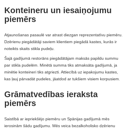
Konteineru un iesaiņojumu
piemērs
Atjaunošanas pasaulē var atrast diezgan reprezentatīvu piemēru.
Dzērienu piegādātāji saviem klientiem piegādā kastes, kurās ir
noteikts skaits stikla pudeļu.
Šajā gadījumā restorāns piegādātājam maksās papildu summu
par stikla pudelēm. Minētā summa tiks atmaksāta gadījumā, ja
minētie konteineri tiks atgriezti. Attiecībā uz iepakojumu kastes,
kas ļauj pārvadāt pudeles, jāatdod ar tukšiem visiem korpusiem.
Grāmatvedības ieraksta
piemērs
Saistībā ar iepriekšējo piemēru un Spānijas gadījumā mēs
ierosinām šādu gadījumu. Mēs veica bezalkoholisko dzērienu