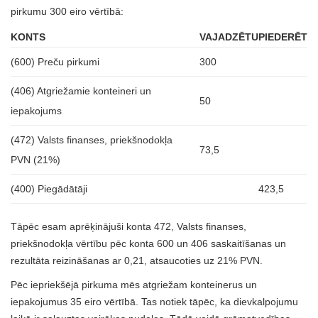
pirkumu 300 eiro vērtībā:
KONTS
VAJADZĒTU
PIEDERĒT
(600) Preču pirkumi
300
(406) Atgriežamie konteineri un
50
iepakojums
(472) Valsts finanses, priekšnodokļa
73,5
PVN (21%)
(400) Piegādātāji
423,5
Tāpēc esam aprēķinājuši konta 472, Valsts finanses,
priekšnodokļa vērtību pēc konta 600 un 406 saskaitīšanas un
rezultāta reizināšanas ar 0,21, atsaucoties uz 21% PVN.
Pēc iepriekšējā pirkuma mēs atgriežam konteinerus un
iepakojumus 35 eiro vērtībā. Tas notiek tāpēc, ka dievkalpojumu