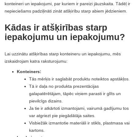
konteineri un iepakojumi, par kuriem ir pareizi jāuzskaita. Tādēļ ir
nepieciešams padziļināti zināt atšķirību starp abiem jēdzieniem.
Kādas ir atšķirības starp
iepakojumu un iepakojumu?
Lai uzzinātu atšķirības starp konteineru un iepakojumu, mēs
izskaidrojam katra raksturojumu:
Konteiners:
Tās mērķis ir saglabāt produktu noteiktos apstākļos.
Tā ir daļa no produkta prezentācijas
galapatērētājam, tāpēc viņiem parasti ir glīts un
pievilcīgs dizains.
Ja tie ir atkārtoti izmantojami, vairumā gadījumu tos
var atgriezt pie piegādātāja saites.
Visbiežāk izmantotie materiāli ir stikls, plastmasa vai
kartons.