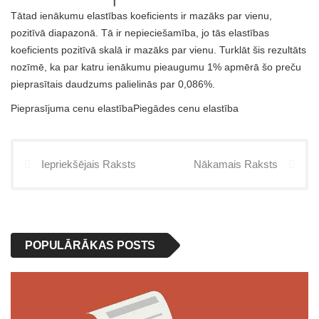
Tātad ienākumu elastības koeficients ir mazāks par vienu,
pozitīvā diapazonā. Tā ir nepieciešamība, jo tās elastības
koeficients pozitīvā skalā ir mazāks par vienu. Turklāt šis rezultāts
nozīmē, ka par katru ienākumu pieaugumu 1% apmērā šo preču
pieprasītais daudzums palielinās par 0,086%.
Pieprasījuma cenu elastībaPiegādes cenu elastība
Iepriekšējais Raksts
Nākamais Raksts
POPULĀRĀKAS POSTS