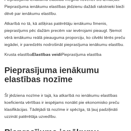
Pieprasījuma ienākumu elastības jēdzienu dažādi rakstnieki bieži
dēvē par ienākumu elastību.
Atkarībā no tā, kā atšķiras patērētāju ienākumu līmenis,
pieprasījums pēc dažām precēm var ievērojami pieaugt. Ņemot
vērā ienākumu reālā pieauguma proporciju, ko cilvēki tērēs preču
iegādei, ir paredzēts nodrošināt pieprasījuma ienākumu elastību.
Krusta elastība
Elastības veidi
Pieprasījuma elastība
Pieprasījuma ienākumu
elastības nozīme
Šī jēdziena nozīme ir tajā, ka atkarībā no ienākumu elastības
koeficienta vērtības ir iespējams nonākt pie ekonomisko preču
klasifikācijas. Tādējādi tā nozīme ir spēcīga, tā ļauj padziļināti
uzzināt patērētāja uzvedību.