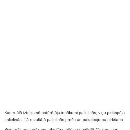
Kad reālā izteiksmē patērētāju ienākumi palielinās, viņu pirktspēja
palielinās. Tā rezultātā palielinās preču un pakalpojumu pirkšana.
Pieprasījuma ienākumu elastība mēģina novērtēt šīs izmaiņas.