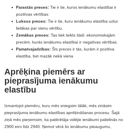
Parastās preces:
Tie ir tie, kuros ienākumu elastībai ir
pozitīvas vērtības:
Luksus preces:
Tie ir tie, kuru ienākumu elastība uztur
lielākas par vienu vērtību.
Zemākas preces:
Tas tiek teikts šādi: ekonomiskajām
precēm, kurās ienākumu elastībai ir negatīvas vērtības.
Pamatvajadzības:
Šīs preces ir tās, kurām ir pozitīva
elastība, bet mazāk nekā viena.
Aprēķina piemērs ar
pieprasījuma ienākumu
elastību
Izmantojot piemēru, kuru mēs sniegsim tālāk, mēs zināsim
pieprasījuma ienākumu elastības aprēķināšanas procesu. Šajā
ziņā mēs pieņemsim, ka patērētāja vidējie ienākumi palielinās no
2900 eiro līdz 2940. Ņemot vērā šo ienākumu pieaugumu,