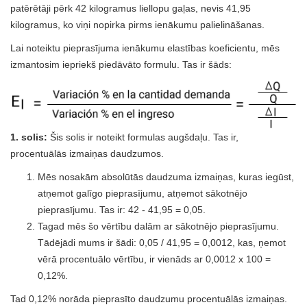
patērētāji pērk 42 kilogramus liellopu gaļas, nevis 41,95
kilogramus, ko viņi nopirka pirms ienākumu palielināšanas.
Lai noteiktu pieprasījuma ienākumu elastības koeficientu, mēs
izmantosim iepriekš piedāvāto formulu. Tas ir šāds:
1. solis:
Šis solis ir noteikt formulas augšdaļu. Tas ir,
procentuālās izmaiņas daudzumos.
Mēs nosakām absolūtās daudzuma izmaiņas, kuras iegūst,
atņemot galīgo pieprasījumu, atņemot sākotnējo
pieprasījumu. Tas ir: 42 - 41,95 = 0,05.
Tagad mēs šo vērtību dalām ar sākotnējo pieprasījumu.
Tādējādi mums ir šādi: 0,05 / 41,95 = 0,0012, kas, ņemot
vērā procentuālo vērtību, ir vienāds ar 0,0012 x 100 =
0,12%.
Tad 0,12% norāda pieprasīto daudzumu procentuālās izmaiņas.