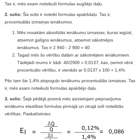
Tas ir, mēs esam noteikuši formulas augšējo daļu.
2. solis:
Šis solis ir noteikt formulas apakšdaļu. Tas ir,
procentuālās izmaiņas ienākumos.
Mēs nosakām absolūtās ienākumu izmaiņas, kuras iegūst,
atņemot galīgos ienākumus, atņemot sākotnējos
ienākumus. Tas ir 2 940 - 2 900 = 40.
Tagad mēs šo vērtību dalām ar sākotnējiem ienākumiem.
Tādējādi mums ir šādi: 40/2900 = 0,0137, kas, ņemot vērā
procentuālo vērtību, ir vienāds ar 0,0137 x 100 = 1,4%.
Pēc tam šie 1,4% atspoguļo ienākumu procentuālās izmaiņas. Tas
ir, mēs esam noteikuši formulas apakšējo daļu.
3. solis:
Šajā pēdējā posmā mēs aizvietojam pieprasījuma
ienākumu elastības formulas pirmajā un otrajā solī noteiktās
vērtības. Paskatīsimies: