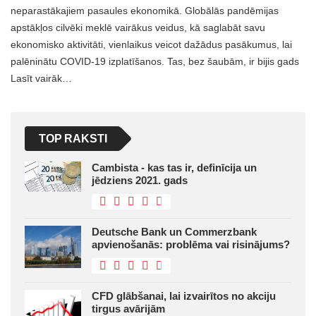
neparastākajiem pasaules ekonomikā. Globālās pandēmijas
apstākļos cilvēki meklē vairākus veidus, kā saglabāt savu
ekonomisko aktivitāti, vienlaikus veicot dažādus pasākumus, lai
palēninātu COVID-19 izplatīšanos. Tas, bez šaubām, ir bijis gads
Lasīt vairāk…
TOP RAKSTI
Cambista - kas tas ir, definīcija un
jēdziens 2021. gads
Deutsche Bank un Commerzbank
apvienošanās: problēma vai risinājums?
CFD glābšanai, lai izvairītos no akciju
tirgus avārijām