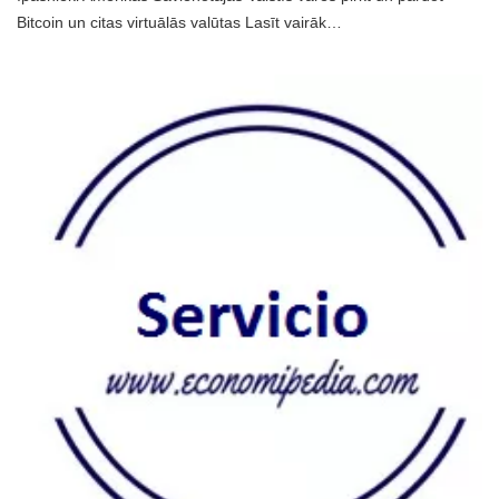
Bitcoin un citas virtuālās valūtas Lasīt vairāk…