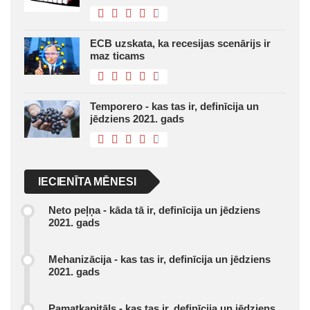
ECB uzskata, ka recesijas scenārijs ir
maz ticams
Temporero - kas tas ir, definīcija un
jēdziens 2021. gads
IECIENĪTA MĒNESI
Neto peļņa - kāda tā ir, definīcija un jēdziens
2021. gads
Mehanizācija - kas tas ir, definīcija un jēdziens
2021. gads
Pamatkapitāls - kas tas ir, definīcija un jēdziens