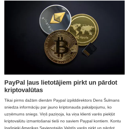
PayPal ļaus lietotājiem pirkt un pārdot
kriptovalūtas
Tikai pirms dažām dienām Paypal izpilddirektors Dens Šulmans
sniedza informāciju par jauno kriptonauda pakalpojumu, ko
uzņēmums sniegs. Viņš paziņoja, ka viņa klienti varēs piekļūt
kriptovalūtu izmantošanai tieši no saviem Paypal kontiem. Kontu
īpašnieki Amerikas Savienotajās Valstīs varēs pirkt un pārdot