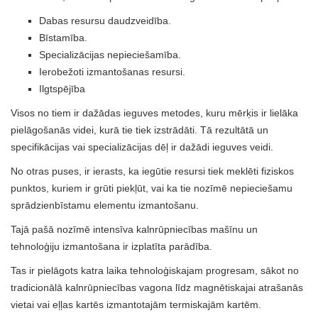
Dabas resursu daudzveidība.
Bīstamība.
Specializācijas nepieciešamība.
Ierobežoti izmantošanas resursi.
Ilgtspējība
Visos no tiem ir dažādas ieguves metodes, kuru mērķis ir lielāka
pielāgošanās videi, kurā tie tiek izstrādāti. Tā rezultātā un
specifikācijas vai specializācijas dēļ ir dažādi ieguves veidi.
No otras puses, ir ierasts, ka iegūtie resursi tiek meklēti fiziskos
punktos, kuriem ir grūti piekļūt, vai ka tie nozīmē nepieciešamu
sprādzienbīstamu elementu izmantošanu.
Tajā pašā nozīmē intensīva kalnrūpniecības mašīnu un
tehnoloģiju izmantošana ir izplatīta parādība.
Tas ir pielāgots katra laika tehnoloģiskajam progresam, sākot no
tradicionālā kalnrūpniecības vagona līdz magnētiskajai atrašanās
vietai vai eļļas kartēs izmantotajām termiskajām kartēm.