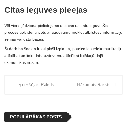
Citas ieguves pieejas
Vēl viens jēdziena pielietojums attiecas uz datu ieguvi. Šis
process tiek identificēts ar uzdevumu meklēt atbilstošu informāciju
sērijās vai datu bāzēs.
Šī darbība šodien ir ļoti plaši izplatīta, pateicoties telekomunikāciju
attīstībai un lielo datu uzdevumu attīstībai lielākajā daļā
ekonomikas nozaru.
Iepriekšējais Raksts
Nākamais Raksts
POPULĀRĀKAS POSTS