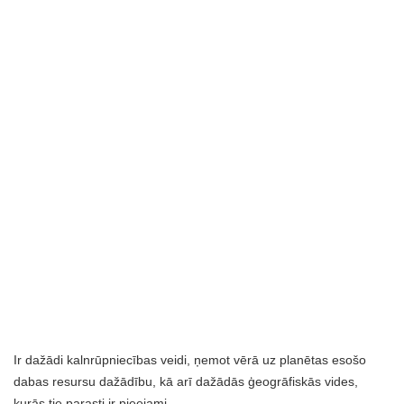
Ir dažādi kalnrūpniecības veidi, ņemot vērā uz planētas esošo
dabas resursu dažādību, kā arī dažādās ģeogrāfiskās vides,
kurās tie parasti ir pieejami.