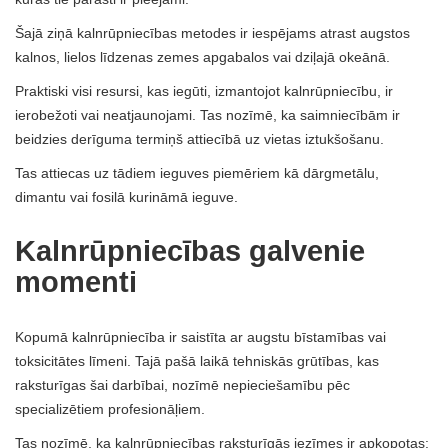
Šajā ziņā kalnrūpniecības metodes ir iespējams atrast augstos
kalnos, lielos līdzenas zemes apgabalos vai dziļajā okeānā.
Praktiski visi resursi, kas iegūti, izmantojot kalnrūpniecību, ir
ierobežoti vai neatjaunojami. Tas nozīmē, ka saimniecībām ir
beidzies derīguma termiņš attiecībā uz vietas iztukšošanu.
Tas attiecas uz tādiem ieguves piemēriem kā dārgmetālu,
dimantu vai fosilā kurināmā ieguve.
Kalnrūpniecības galvenie
momenti
Kopumā kalnrūpniecība ir saistīta ar augstu bīstamības vai
toksicitātes līmeni. Tajā pašā laikā tehniskās grūtības, kas
raksturīgas šai darbībai, nozīmē nepieciešamību pēc
specializētiem profesionāļiem.
Tas nozīmē, ka kalnrūpniecības raksturīgās iezīmes ir apkopotas: