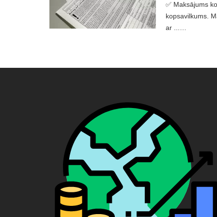
✅ Maksājums kont
kopsavilkums. Ma
ar ...…