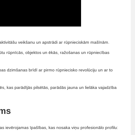
ba aktivitāšu veikšanu un apstrādi ar rūpnieciskām mašīnām.
būtu rūpnīcās, objektos un ēkās, ražošanas un rūpniecības
bas dzimšanas brīdī ar pirmo rūpniecisko revolūciju un ar to
ēs, kas parādījās pilsētās, parādās jauna un lielāka vajadzība
ums
as ievērojamas īpašības, kas nosaka viņu profesionālo profilu: