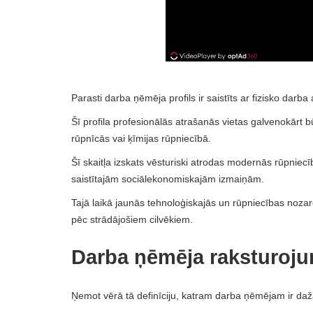
Parasti darba ņēmēja profils ir saistīts ar fizisko dar
Šī profila profesionālās atrašanās vietas galvenokārt 
rūpnīcās vai ķīmijas rūpniecībā.
Šī skaitļa izskats vēsturiski atrodas modernās rūpniecī
saistītajām sociālekonomiskajām izmaiņām.
Tajā laikā jaunās tehnoloģiskajās un rūpniecības nozar
pēc strādājošiem cilvēkiem.
Darba ņēmēja raksturoj
Ņemot vērā tā definīciju, katram darba ņēmējam ir daž