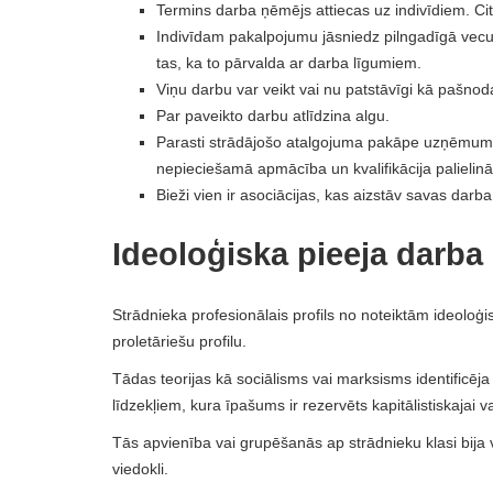
Termins darba ņēmējs attiecas uz indivīdiem. Citi
Indivīdam pakalpojumu jāsniedz pilngadīgā vecu
tas, ka to pārvalda ar darba līgumiem.
Viņu darbu var veikt vai nu patstāvīgi kā pašnod
Par paveikto darbu atlīdzina algu.
Parasti strādājošo atalgojuma pakāpe uzņēmumo
nepieciešamā apmācība un kvalifikācija palielinās
Bieži vien ir asociācijas, kas aizstāv savas dar
Ideoloģiska pieeja darba
Strādnieka profesionālais profils no noteiktām ideoloģ
proletāriešu profilu.
Tādas teorijas kā sociālisms vai marksisms identificēja
līdzekļiem, kura īpašums ir rezervēts kapitālistiskajai va
Tās apvienība vai grupēšanās ap strādnieku klasi bija
viedokli.