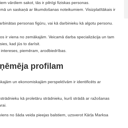
em vārdiem sakot, tās ir pilnīgi fiziskas personas.
mā un saskaņā ar likumdošanas noteikumiem. Visizplatītākais ir
arbinātas personas figūru, vai kā darbinieku kā algotu personu.
s ir viena no zemākajām. Veicamā darba specializācija un tam
ies, kad jūs to darīsit.
ba intereses, piemēram, arodbiedrības.
 ņēmēja profilam
iskajām un ekonomiskajām perspektīvām ir identificēts ar
 strādnieku kā proletāru strādnieku, kurš strādā ar ražošanas
rai.
 viens no šāda veida pieejas balstiem, uzsverot Kārļa Marksa