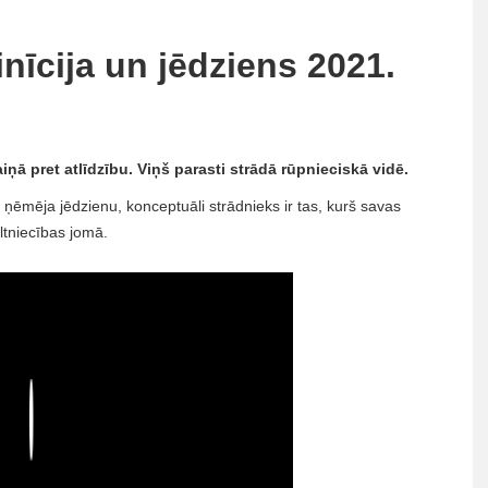
finīcija un jēdziens 2021.
iņā pret atlīdzību. Viņš parasti strādā rūpnieciskā vidē.
a ņēmēja jēdzienu, konceptuāli strādnieks ir tas, kurš savas
ltniecības jomā.
Play