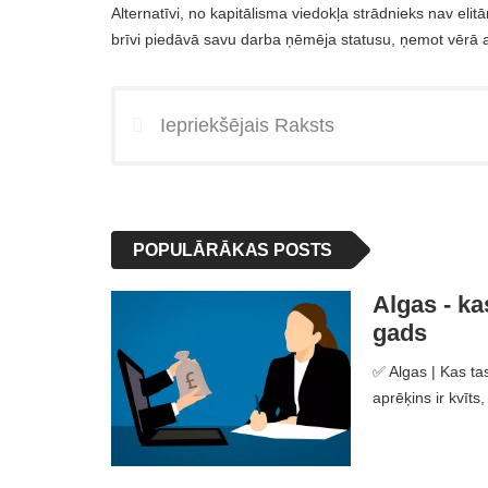
Alternatīvi, no kapitālisma viedokļa strādnieks nav elit
brīvi piedāvā savu darba ņēmēja statusu, ņemot vērā a
Iepriekšējais Raksts
POPULĀRĀKAS POSTS
Algas - kas
gads
✅ Algas | Kas tas
aprēķins ir kvīt