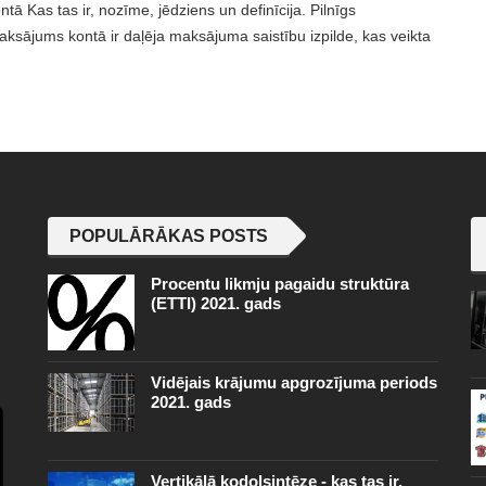
ā Kas tas ir, nozīme, jēdziens un definīcija. Pilnīgs
ksājums kontā ir daļēja maksājuma saistību izpilde, kas veikta
POPULĀRĀKAS POSTS
Procentu likmju pagaidu struktūra
(ETTI) 2021. gads
Vidējais krājumu apgrozījuma periods
2021. gads
Vertikālā kodolsintēze - kas tas ir,