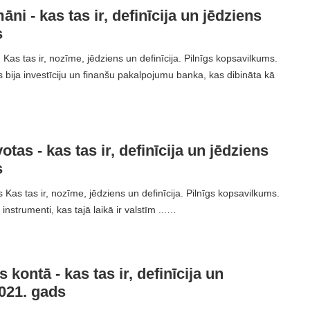
āni - kas tas ir, definīcija un jēdziens
s
Kas tas ir, nozīme, jēdziens un definīcija. Pilnīgs kopsavilkums.
bija investīciju un finanšu pakalpojumu banka, kas dibināta kā
otas - kas tas ir, definīcija un jēdziens
s
Kas tas ir, nozīme, jēdziens un definīcija. Pilnīgs kopsavilkums.
 instrumenti, kas tajā laikā ir valstīm ...…
kontā - kas tas ir, definīcija un
021. gads