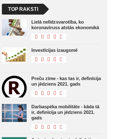
TOP RAKSTI
Lielā nelīdzsvarotība, ko
koronavīruss atstās ekonomikā
Investīcijas izaugsmē
Preču zīme - kas tas ir, definīcija
un jēdziens 2021. gads
Darbaspēka mobilitāte - kāda tā
ir, definīcija un jēdziens 2021.
gads