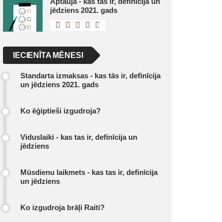
Aptauja - kas tas ir, definīcija un
jēdziens 2021. gads
IECIENĪTA MĒNESI
Standarta izmaksas - kas tās ir, definīcija
un jēdziens 2021. gads
Ko ēģiptieši izgudroja?
Viduslaiki - kas tas ir, definīcija un
jēdziens
Mūsdienu laikmets - kas tas ir, definīcija
un jēdziens
Ko izgudroja brāļi Raiti?