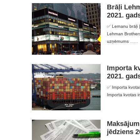
Brāļi Lehm
2021. gad
✅ Lemanu brāļi | 
Lehman Brothers 
uzņēmums ...…
Importa kv
2021. gad
✅ Importa kvotas 
Importa kvotas ir
Maksājums 
jēdziens 2