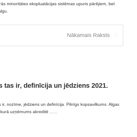
ārās minoritātes ekspluatācijas sistēmas upuris pārējiem, bet
lgu.
Nākamais Raksts
 tas ir, definīcija un jēdziens 2021.
 ir, nozīme, jēdziens un definīcija. Pilnīgs kopsavilkums. Algas
s, kurā uzņēmums akreditē ...…