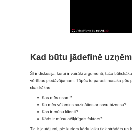
Kad būtu jādefinē uzņ
Šī ir diskusija, kurai ir vairāki argumenti, taču būtisk
vērtības piedāvājumam. Tāpēc to parasti nosaka pēc pr
skaidrākas:
Kas mēs esam?
Ko mēs vēlamies sazināties ar savu biznesu?
Kas ir mūsu klienti?
Kāds ir mūsu atšķirīgais faktors?
Tie ir jautājumi, pie kuriem kādu laiku tiek strādāts un 