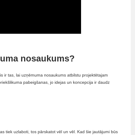
ēmuma nosaukums?
ākais ir tas, lai uzņēmuma nosaukums atbilstu projektētajam
iekšlikuma pabeigšanas, jo idejas un koncepcija ir daudz
kas tiek uzlaboti, tos pārskatot vēl un vēl. Kad šie jautājumi būs