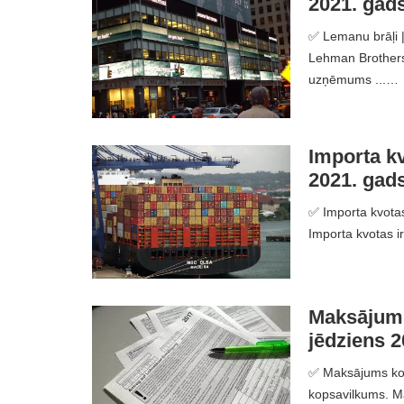
2021. gad
✅ Lemanu brāļi | 
Lehman Brothers 
uzņēmums ...…
Importa kv
2021. gad
✅ Importa kvotas 
Importa kvotas ir
Maksājums 
jēdziens 2
✅ Maksājums kont
kopsavilkums. Ma