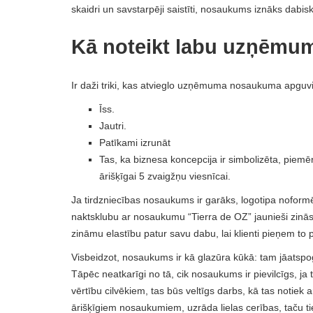
skaidri un savstarpēji saistīti, nosaukums iznāks dabiski
Kā noteikt labu uzņēm
Ir daži triki, kas atvieglo uzņēmuma nosaukuma apguv
Īss.
Jautri.
Patīkami izrunāt
Tas, ka biznesa koncepcija ir simbolizēta, piemē
ārišķīgai 5 zvaigžņu viesnīcai.
Ja tirdzniecības nosaukums ir garāks, logotipa nofor
naktsklubu ar nosaukumu “Tierra de OZ” jaunieši zinās
zināmu elastību patur savu dabu, lai klienti pieņem t
Visbeidzot, nosaukums ir kā glazūra kūkā: tam jāatspo
Tāpēc neatkarīgi no tā, cik nosaukums ir pievilcīgs, ja 
vērtību cilvēkiem, tas būs veltīgs darbs, kā tas noti
ārišķīgiem nosaukumiem, uzrāda lielas cerības, taču ti