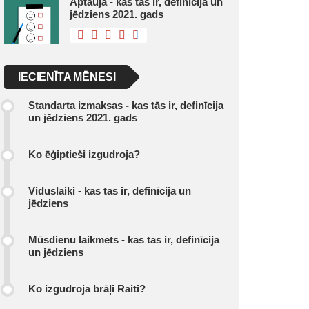
Aptauja - kas tas ir, definīcija un
jēdziens 2021. gads
IECIENĪTA MĒNESI
Standarta izmaksas - kas tās ir, definīcija
un jēdziens 2021. gads
Ko ēģiptieši izgudroja?
Viduslaiki - kas tas ir, definīcija un
jēdziens
Mūsdienu laikmets - kas tas ir, definīcija
un jēdziens
Ko izgudroja brāļi Raiti?