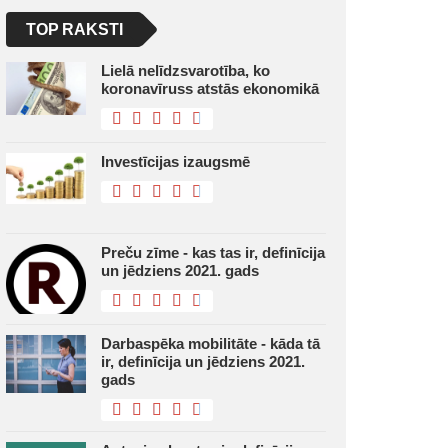
TOP RAKSTI
Lielā nelīdzsvarotība, ko
koronavīruss atstās ekonomikā
Investīcijas izaugsmē
Preču zīme - kas tas ir, definīcija
un jēdziens 2021. gads
Darbaspēka mobilitāte - kāda tā
ir, definīcija un jēdziens 2021.
gads