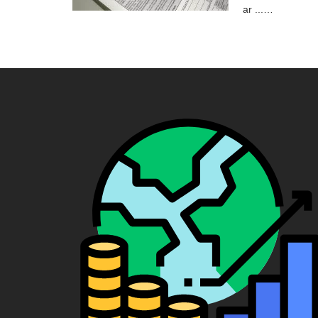
ar ...…