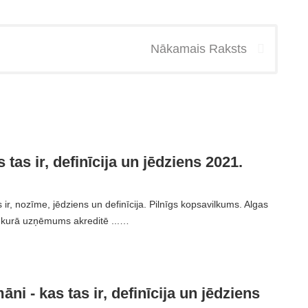
Nākamais Raksts
 tas ir, definīcija un jēdziens 2021.
 ir, nozīme, jēdziens un definīcija. Pilnīgs kopsavilkums. Algas
s, kurā uzņēmums akreditē ...…
āni - kas tas ir, definīcija un jēdziens