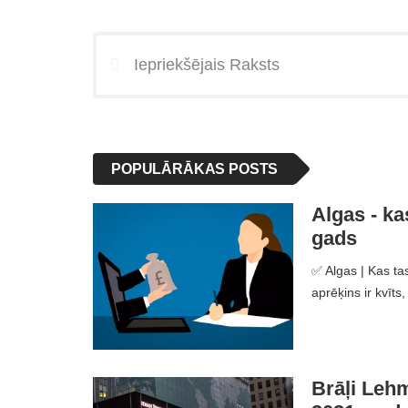
Iepriekšējais Raksts
POPULĀRĀKAS POSTS
Algas - kas
gads
✅ Algas | Kas tas
aprēķins ir kvīt
Brāļi Lehm