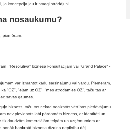
, jo koncepcija jau ir smagi strādājusi.
uma nosaukumu?
i, piemēram:
ram, "Resolutiva" biznesa konsultācijām vai "Grand Palace" -
mējumam var izmantot kādu saīsinājumu vai vārdu. Piemēram,
 kā “OZ”, “ejam uz OZ”, “mēs atrodamies OZ”, taču tas ar
o pēc savas gaumes.
guļo bizness, taču tas nekad neaizstās vērtības piedāvājumu.
tam nav pievienots labi pārdomāts bizness, ar identitāti un
ek ar tik daudzām komerciālām telpām un uzņēmumiem ar
e nonāk bankrotā biznesa dizaina nepilnību dēļ.