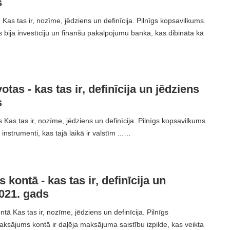
s
Kas tas ir, nozīme, jēdziens un definīcija. Pilnīgs kopsavilkums.
bija investīciju un finanšu pakalpojumu banka, kas dibināta kā
otas - kas tas ir, definīcija un jēdziens
s
Kas tas ir, nozīme, jēdziens un definīcija. Pilnīgs kopsavilkums.
 instrumenti, kas tajā laikā ir valstīm ...…
kontā - kas tas ir, definīcija un
021. gads
ā Kas tas ir, nozīme, jēdziens un definīcija. Pilnīgs
ksājums kontā ir daļēja maksājuma saistību izpilde, kas veikta